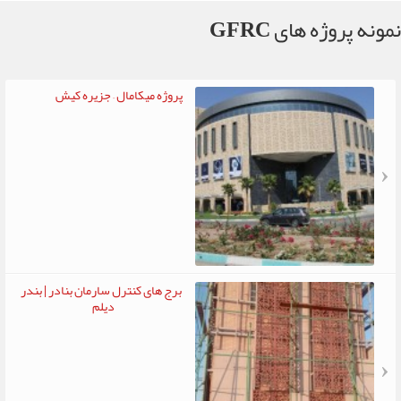
پروژه میکامال – جزیره کیش
برج های کنترل سارمان بنادر | بندر
دیلم