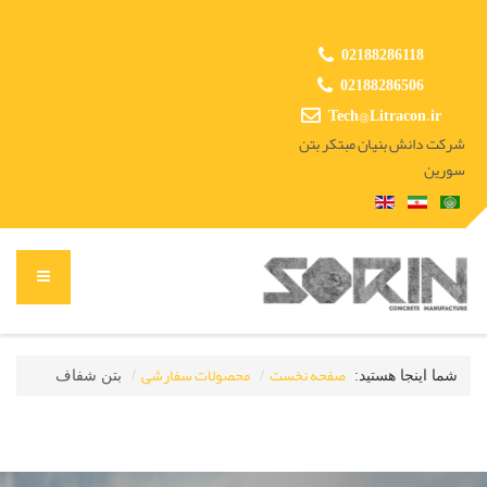
02188286118
02188286506
Tech@Litracon.ir
شرکت دانش بنیان مبتکر بتن
سورین
صفحه نخست
محصولات سفارشی
شما اینجا هستید:
بتن شفاف